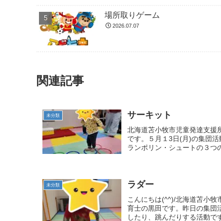
場所取りゲーム
2026.07.07
関連記事
サーキット
未分類
北海道苫小牧市児童発達支援
です。５月１3日(月)の集団
ランポリン・シュートの３つの
ラダー
未分類
こんにちは(^^)/北海道苫
育士の黒田です。昨日の集団
したり、跳んだりする活動です