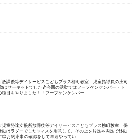
所放課後等デイサービスこどもプラス柳町教室 児童指導員の庄司
活動はサーキットでした🎵今回の活動ではフープケンケンパー・ト
種目をやりました！！フープケンケンパー...
小牧市児童発達支援所放課後等デイサービスこどもプラス柳町教室 保
活動はラダーでした✨マスを用意して、その上を片足や両足で移動
😊お約束事の確認をして早速やってい...