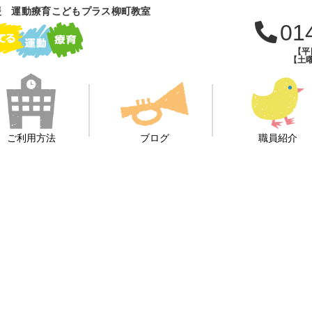
援 運動療育こどもプラス柳町教室
01
【平日
【土曜
ご利用方法
ブログ
職員紹介