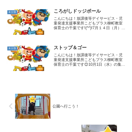
ゲームでした♪カップを大・中・小の３つ
に分けて、先にマスに３つ並べられた方
ころがしドッジボール
の勝ち！というル...
未分類
こんにちは！放課後等デイサービス・児
童発達支援事業所こどもプラス柳町教室
保育士の千葉です!(^^)!7月１４日（月）の
集団活動は「ころがしドッジボール」で
した😊今回もアメリカンドッジボール形
式で行い、どちらかのコートから人がい
なくなったら終...
ストップ＆ゴー
未分類
こんにちは！放課後等デイサービス・児
童発達支援事業所こどもプラス柳町教室
保育士の千葉です😊10月1日（水）の集団
活動は「ストップ＆ゴー」でした！人数
－１のフープを用意し、音楽が流れてい
る間はフープの外側を歩き音楽が止まっ
たら近くのフープに入...
公園へ行こう！