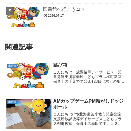
図書館へ行こう📖✨
2026.07.17
関連記事
跳び箱
未分類
こんにちは！放課後等デイサービス・児
童発達支援事業所こどもプラス柳町教室
保育士の千葉です😊8月28日（木）の集団
活動は「跳び箱」でした‼️まずは、柔軟ス
トレッチから行います！しっかり身体が
ほぐれたら跳び箱に挑戦です！ 低い段か
ら順番に跳んで...
AMカップゲームPM転がしドッジ
未分類
ボール
こんにちは(^^)/北海道苫小牧市児童発達
支援所放課後等デイサービスこどもプラ
ス柳町教室 保育士の黒田です。１２月
１６日（土）の午前の集団活動はカップ