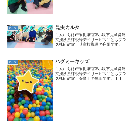
日の集団活動は輪ゴムリレーでした🎵最
初にお約束とルールの確認をしてスター
トです！！！今回の活動のルールはスト
ローを使い...
昆虫カルタ
未分類
こんにちは(^^)/北海道苫小牧市児童発達
支援所放課後等デイサービスこどもプラ
ス柳町教室 児童指導員の庄司です。昨
日の活動は昆虫カルタを行いました！！
昆虫のイラストがたくさんのカルタを使
って行いました！最初の説明の時にはみ
ハグミーキッズ
未分類
んなしっかりと座っ...
こんにちは(^^)/北海道苫小牧市児童発達
支援所放課後等デイサービスこどもプラ
ス柳町教室 保育士の黒田です。１１月
１８日（土）の集団活動はハグミーキッ
ズでした✨教室でお約束事の確認をし
て、出発しました👌車の中でみんなワク
ワクしています😊 最...