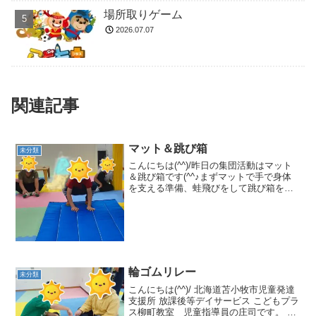
場所取りゲーム
2026.07.07
関連記事
マット＆跳び箱
未分類
こんにちは(^^)/昨日の集団活動はマット
＆跳び箱です(^^♪まずマットで手で身体
を支える準備、蛙飛びをして跳び箱を跳
びました❢手を大きく開いて手を付いて
から足を付くことを意識して…最初はス
ピードがあった子もゆっくり行うことで
綺麗な蛙飛びが...
輪ゴムリレー
未分類
こんにちは(^^)/ 北海道苫小牧市児童発達
支援所 放課後等デイサービス こどもプラ
ス柳町教室 児童指導員の庄司です。 昨