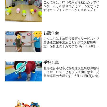
こんにちは♬昨日の集団活動はカップイ
ンゲームと20秒当てようゲームです🎶ま
ずはカップインゲームから❢カップイン
ゲームは紙コップにボールを転がし入れ
て紙コップを立てるゲームです！力加減
の練習になります。何度か行う内に上手
に入るようになって喜ぶ...
お誕生会
未分類
こんにちは！放課後等デイサービス・児
童発達支援事業所こどもプラス柳町教
室 保育士の千葉です😊3月6日（木）は
「お誕生会」でした🎉まず初めにお友だ
ちからプレゼントを受け取ります🎁 みん
なでバースデーソングを歌いお祝いしま
す！少し照れ臭そうに...
手押し車
未分類
北海道苫小牧市児童発達支援所放課後等
デイサービスこどもプラス柳町教室 児
童指導員の大場です。6月1７日(月)の集団
活動は手押し車でした！(*'ω'*)先生が足を
持って支え、足を浮かせた状態で腕の力
で前に進んでいきます！このような体勢
保持で筋...