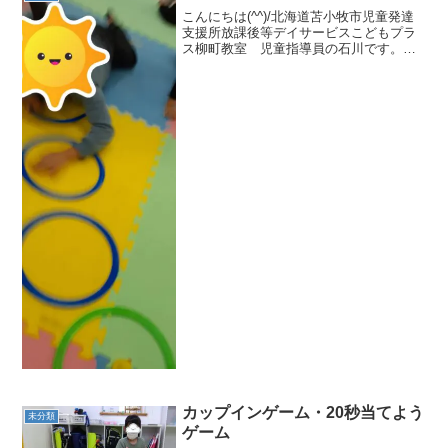
こんにちは(^^)/北海道苫小牧市児童発達
支援所放課後等デイサービスこどもプラ
ス柳町教室 児童指導員の石川です。１
月２９日(月)の集団活動はチキンゲットで
す🎵ルールとお約束事を確認してから、
２グループに分けて行っています！先に
小さい子供達が...
カップインゲーム・20秒当てよう
未分類
ゲーム