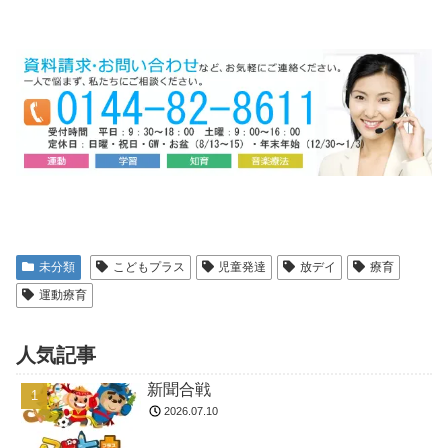
未分類
こどもプラス
児童発達
放デイ
療育
運動療育
人気記事
新聞合戦
2026.07.10