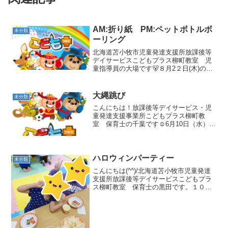
AM:折り紙 PM:ペットボトルボ
未分類
ーリング
北海道苫小牧市児童発達支援所放課後等
デイサービスこどもプラス柳町教室 児
童指導員の大場です🐻８月2２日(木)の集
団活動は AM:折り紙 PM:ペットボトル
ボーリングでした！この日の午前は折り
紙をしました！最初は自分の作りたい物
大縄跳び
未分類
を折りました！...
こんにちは！放課後等デイサービス・児
童発達支援事業所こどもプラス柳町教
室 保育士の千葉です☺️6月10日（水）の
集団活動は「大縄跳び」でした！いきな
り縄を回すことはせず、波を10回跳ぶ練
習から行いました😄 縄のタイミングに合
わせてしっかり跳...
ハロウィンパーティー
未分類
こんにちは(^^)/北海道苫小牧市児童発達
支援所放課後等デイサービスこどもプラ
ス柳町教室 保育士の黒田です。１０月
３１日（火）の集団活動はハロウィンパ
ーティーでした🎃おやつの時間にいつも
とは違うお菓子やジュースが当たりまし
た😊 みんなすご...