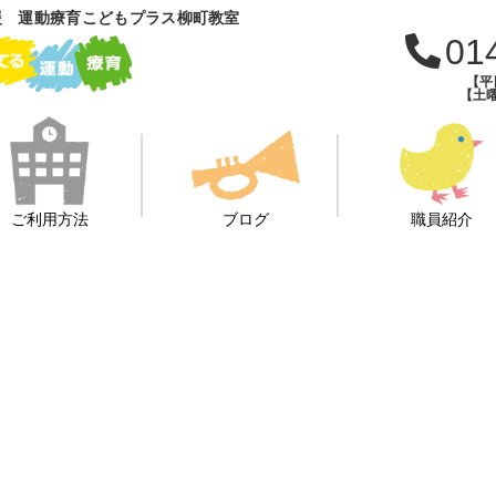
援 運動療育こどもプラス柳町教室
01
【平日
【土曜
ご利用方法
ブログ
職員紹介