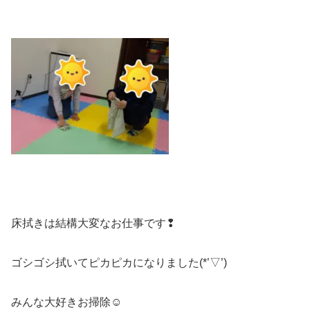
床拭きは結構大変なお仕事です❢
ゴシゴシ拭いてピカピカになりました(*’▽’)
みんな大好きお掃除☺