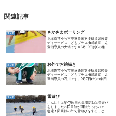
関連記事
さかさまボーリング
未分類
北海道苫小牧市児童発達支援所放課後等
デイサービスこどもプラス柳町教室 児
童指導員の大場です🌷6月19日(水)の集団
活動はさかさまボーリングでした🎳この
ように足と足の間から顔を出して、さか
さまの状態でボールを転がしていきま
す！倒せたカップの個...
お外でお絵描き
未分類
北海道苫小牧市児童発達支援所放課後等
デイサービスこどもプラス柳町教室 児
童指導員の石川です。9月7日(土)の集団活
動はお外でお絵描きです😊お天気も良
く、みんな楽しくお絵描きしています。
大きなチョークを持って真剣にお絵描き
しています。何を...
雪遊び
未分類
こんにちは!(^^)!昨日の集団活動は雪遊び
をしました⛄図書館が閉館だったので、
急遽！図書館の外で雪遊びをすることに
なりました✨お約束ごとを確認するとす