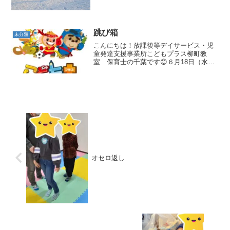
ぐに、嬉しそうに走って行きました😂綺
麗な雪玉を作ってどこまで飛ばせるかで
勝負をしたり、雪...
跳び箱
未分類
こんにちは！放課後等デイサービス・児
童発達支援事業所こどもプラス柳町教
室 保育士の千葉です😊６月18日（水）
の集団活動は「跳び箱」でした！今回は
２段で挑戦しました😄まずは跳び箱を横
にして跳びます！ みんなしっかり手をつ
いて踏み込むことができ...
オセロ返し