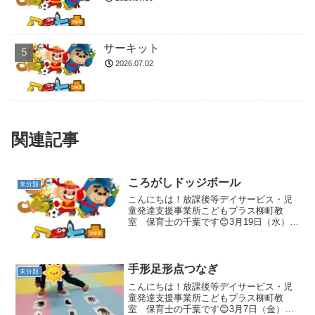
サーキット
2026.07.02
関連記事
ころがしドッジボール
未分類
こんにちは！放課後等デイサービス・児
童発達支援事業所こどもプラス柳町教
室 保育士の千葉です😊3月19日（水）の
集団活動は「ころがしドッジボール」で
した！事前にルールを確認し、２チーム
に分かれて試合開始です😊 狙いを定めて
います！ ボールをよ...
手形足形点つなぎ
未分類
こんにちは！放課後等デイサービス・児
童発達支援事業所こどもプラス柳町教
室 保育士の千葉です😊3月7日（金）の