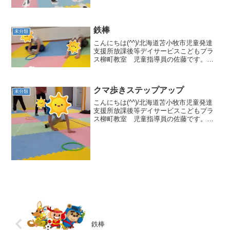
集団活動は「手形足形点つなぎ」でし
た！手形や足形のイラストを見て、線を
つなぐように進んでいきます👣小さいお
友だちの挑戦です！ 手や足...
鉄棒
未分類
こんにちは(^^)/北海道苫小牧市児童発達
支援所放課後等デイサービスこどもプラ
ス柳町教室 児童指導員の佐藤です。４
月５日(金)の集団活動は鉄棒でした🎵今回
も運動を行う前に柔軟体操をしました❢
「いててて💦」と言いながら頑張ります✊
クマ歩きステップアップ
ではでは鉄棒...
未分類
こんにちは(^^)/北海道苫小牧市児童発達
支援所放課後等デイサービスこどもプラ
ス柳町教室 児童指導員の佐藤です。昨
日の集団活動はクマ歩きステップアップ
です🎵活動が始まる前から先生のお話を
聞けなかったり、落ち着きのない子供達
💦なかなか集中が出...
鉄棒