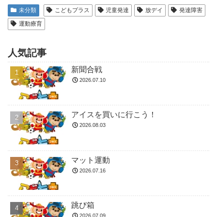
未分類
こどもプラス
児童発達
放デイ
発達障害
運動療育
人気記事
新聞合戦
2026.07.10
アイスを買いに行こう！
2026.08.03
マット運動
2026.07.16
跳び箱
2026.07.09