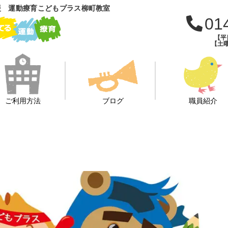
援 運動療育こどもプラス柳町教室
01
【平日
【土曜
ご利用方法
ブログ
職員紹介