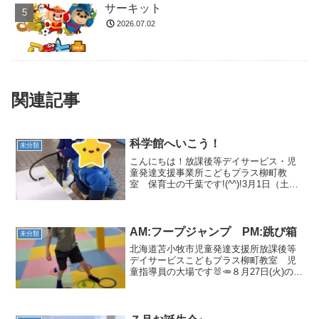
サーキット
2026.07.02
関連記事
科学館へいこう！
未分類
こんにちは！放課後等デイサービス・児
童発達支援事業所こどもプラス柳町教
室 保育士の千葉です!(^^)!3月1日（土）
は「苫小牧市科学センター」にいきまし
た！出発の前には、順番を守る事や走っ
てはいけない事を伝え約束します😊空気
を入れ続けると音...
AM:フープジャンプ PM:跳び箱
未分類
北海道苫小牧市児童発達支援所放課後等
デイサービスこどもプラス柳町教室 児
童指導員の大場です🐰🥕８月27日(火)の集
団活動は AM:フープジャンプ PM:跳び
箱でした！昨日は大雨の影響でお友達が4
人しかいませんでしたが、１日楽しく過
ごしていま...