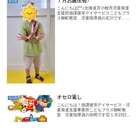
７月お誕生会♪
未分類
こんにちは(^^♪北海道苫小牧市児童発達
支援所放課後等デイサービスこどもプラ
ス柳町教室 児童指導員の石川です。昨
日の集団活動は７月のお誕生日会です🎵
僕、誕生日が来て５歳になりました🎊お
誕生日おめでとうと、プレゼント🎁を渡
してます😊恒例のみん...
オセロ返し
未分類
こんにちは！放課後等デイサービス・児
童発達支援事業所こどもプラス柳町教
室 児童指導員の寺岡です😊１月23日
（金）の集団活動は「オセロ返し」でし
た！✋散らばったオセロを、自分の担当
の色にひっくり返すゲームです！「たく
さん重ねてひっくり返さない...