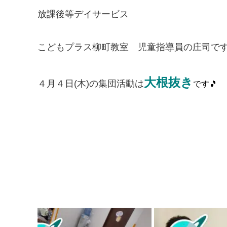
放課後等デイサービス
こどもプラス柳町教室 児童指導員の庄司で
大根抜き
４月４日(木)の集団活動は
です🎵