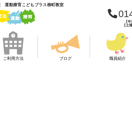
援 運動療育こどもプラス柳町教室
01
【平日
【土曜
ご利用方法
ブログ
職員紹介