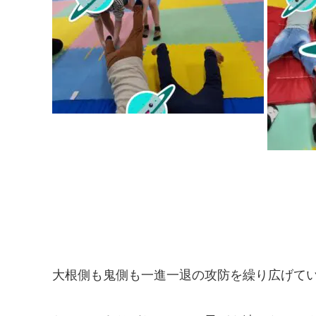
大根側も鬼側も一進一退の攻防を繰り広げて