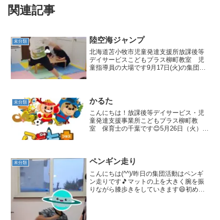
関連記事
陸空海ジャンプ
未分類
北海道苫小牧市児童発達支援所放課後等
デイサービスこどもプラス柳町教室 児
童指導員の大場です9月17日(火)の集団活
動は 陸空海ジャンプ でした🐋こんにち
は！遅くなりましたが、一昨日の活動の
様子をお伝えします😄陸空海ジャンプは
先生の指示に従っ...
かるた
未分類
こんにちは！放課後等デイサービス・児
童発達支援事業所こどもプラス柳町教
室 保育士の千葉です😊5月26日（火）の
集団活動は「かるた」でした！ この日は
高学年のお友だちが多かった為、すこし
難しいルールで行いました！なんとお手
付きルールありです！...
ペンギン走り
未分類
こんにちは(^^)/昨日の集団活動はペンギ
ン走りです🎵マットの上を大きく腕を振
りながら膝歩きをしていきます😄初めは
１人づつ練習をしました！バランスを崩
さないように大きく腕を振ります！慌て
ることなくみんな出来ていました❣次に