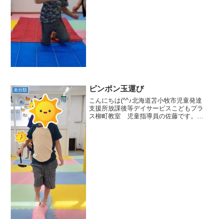
みんなでペンギンの...
ピンポン玉運び
未分類
こんにちは(^^♪北海道苫小牧市児童発達
支援所放課後等デイサービスこどもプラ
ス柳町教室 児童指導員の佐藤です。昨
日の集団活動はピンポン玉運びです🎵こ
の日は活動のスタート時間が遅くなって
しまったため、みんなが遊ぶ事なく並ん
で、最後までしっかり...