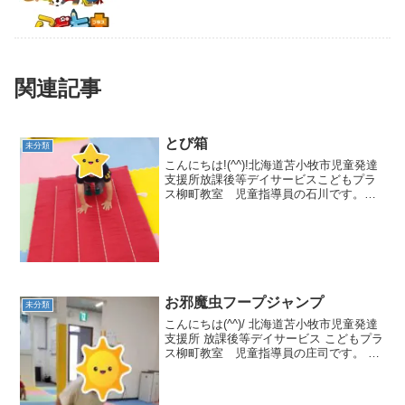
関連記事
とび箱
未分類
こんにちは!(^^)!北海道苫小牧市児童発達
支援所放課後等デイサービスこどもプラ
ス柳町教室 児童指導員の石川です。昨
日の集団活動はポーズ合わせ！です🎵最
初にルール説明と、お約束を伝えてから
始めました。とび箱を跳ぶ前に、マット
でかえる跳びをし...
お邪魔虫フープジャンプ
未分類
こんにちは(^^)/ 北海道苫小牧市児童発達
支援所 放課後等デイサービス こどもプラ
ス柳町教室 児童指導員の庄司です。 昨
日の集団活動はお邪魔虫フープジャンプ
でした!(^^)!まずは、練習と準備運動をす
るためにケンケンパーから始めました✊