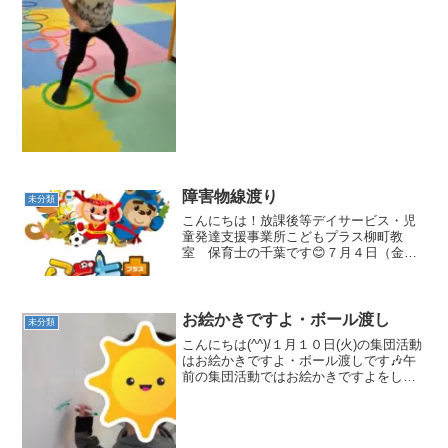
み...
障害物線渡り
未分類
こんにちは！放課後等デイサービス・児
童発達支援事業所こどもプラス柳町教
室 保育士の千葉です😊７月４日（金）
の集団活動は「障害物線渡り」でした！
伸ばしてある縄の上に小さなコーンやマ
ーカーを置き、それらの障害物をまたぎ
ながら進んでいきます☺️ ...
お絵かきですよ・ボール渡し
未分類
こんにちは(^^)/１月１０日(火)の集団活動
はお絵かきですよ・ボール渡しです🎶午
前の集団活動ではお絵かきですよをしま
した❢ホワイトボードにお題の絵を描い
てもらい皆で当てます☺ 何を描
いていいか、どうやって描こうか皆悩み
ながら．．．答...