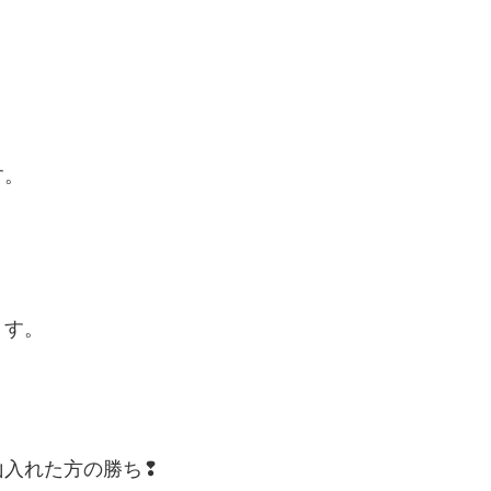
す。
ます。
山入れた方の勝ち❢