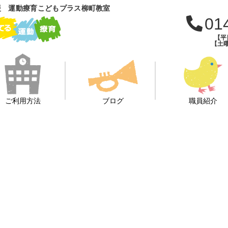
援 運動療育こどもプラス柳町教室
01
【平日
【土曜
ご利用方法
ブログ
職員紹介