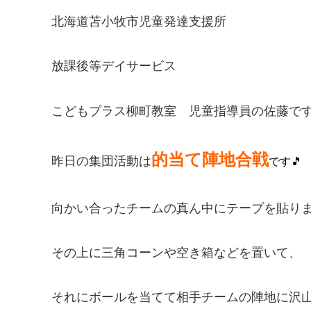
北海道苫小牧市児童発達支援所
放課後等デイサービス
こどもプラス柳町教室 児童指導員の佐藤で
的当て陣地合戦
昨日の集団活動は
です🎵
向かい合ったチームの真ん中にテープを貼り
その上に三角コーンや空き箱などを置いて、
それにボールを当てて相手チームの陣地に沢