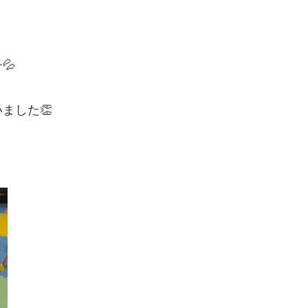
💦
ました👏