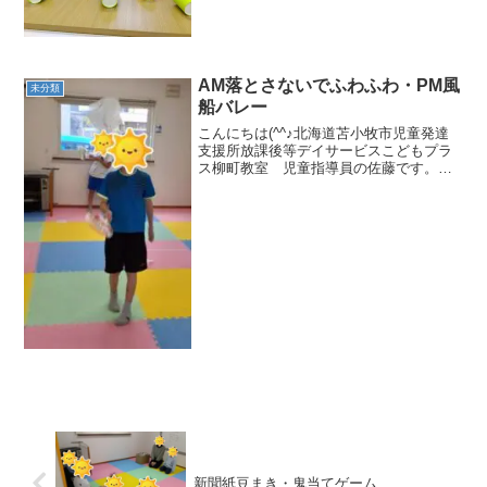
て紙コップを立てるゲームです！力加減
の練習になります。何度か行う内に上手
に入るようになって喜ぶ...
AM落とさないでふわふわ・PM風
未分類
船バレー
こんにちは(^^♪北海道苫小牧市児童発達
支援所放課後等デイサービスこどもプラ
ス柳町教室 児童指導員の佐藤です。昨
日の集団活動！まず午前中は落とさない
でふわふわです🎵落としてはいけないも
のとして、風船、ビニール袋、ティッシ
ュの３種類に挑戦!(...
新聞紙豆まき・鬼当てゲーム