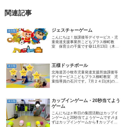
関連記事
ジェスチャーゲーム
未分類
こんにちは！放課後等デイサービス・児
童発達支援事業所こどもプラス柳町教
室 保育士の千葉です😄11月13日（木）
の集団活動は「ジェスチャーゲーム」で
した❗こどもプラスでジェスチャーゲーム
をしたことがない児童もいた為、高学年
のお友達にお手本をし...
王様ドッチボール
未分類
北海道苫小牧市児童発達支援所放課後等
デイサービスこどもプラス柳町教室 児
童指導員の石川です。7月２４日(水)の集
団活動は王様ドッチボールでした🎵未就
学のお友達は、職員と一緒にボール転が
しをしました😊パスする相手がキャッチ
しやすいように、転が...
カップインゲーム・20秒当てよう
未分類
ゲーム
こんにちは♬昨日の集団活動はカップイ
ンゲームと20秒当てようゲームです🎶ま
ずはカップインゲームから❢カップイン
ゲームは紙コップにボールを転がし入れ