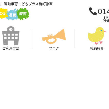
援 運動療育こどもプラス柳町教室
01
【平日
【土曜
ご利用方法
ブログ
職員紹介