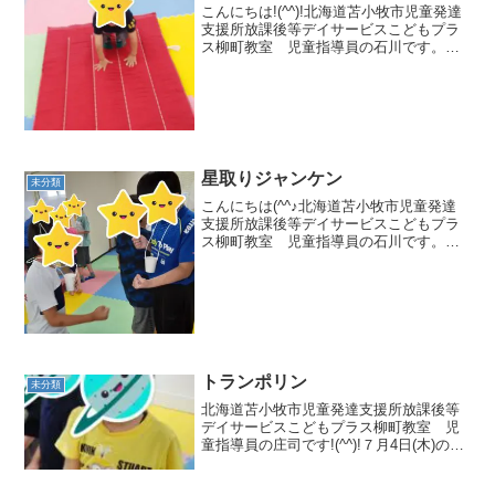
こんにちは!(^^)!北海道苫小牧市児童発達
支援所放課後等デイサービスこどもプラ
ス柳町教室 児童指導員の石川です。昨
日の集団活動はポーズ合わせ！です🎵最
初にルール説明と、お約束を伝えてから
始めました。とび箱を跳ぶ前に、マット
でかえる跳びをし...
星取りジャンケン
未分類
こんにちは(^^♪北海道苫小牧市児童発達
支援所放課後等デイサービスこどもプラ
ス柳町教室 児童指導員の石川です。７
月３１日（月）の集団活動は星取りジャ
ンケンです🎵ルールは、お友達とジャン
ケンをして勝ったら、星を１個もらえま
す。星が全部なくなっ...
トランポリン
未分類
北海道苫小牧市児童発達支援所放課後等
デイサービスこどもプラス柳町教室 児
童指導員の庄司です!(^^)!７月4日(木)の集
団活動はトランポリンでした！！まず
は、話を聞く姿勢が素晴らしかったです