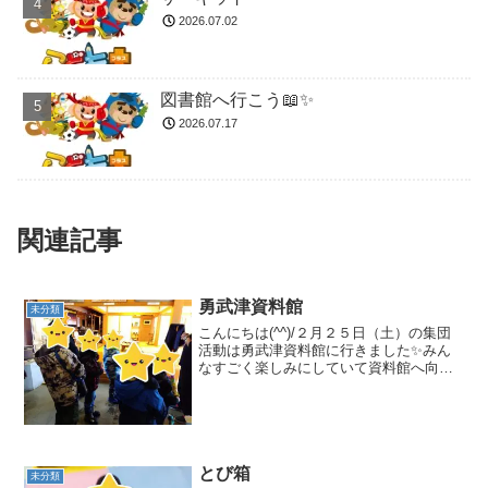
2026.07.02
図書館へ行こう📖✨
2026.07.17
関連記事
勇武津資料館
未分類
こんにちは(^^)/２月２５日（土）の集団
活動は勇武津資料館に行きました✨みん
なすごく楽しみにしていて資料館へ向か
う車の中ではすごくテンションがあがっ
ていました🤣到着すると、最初に係員の
方が説明をしてくれました！みんなすご
く真剣に聞いていて...
とび箱
未分類