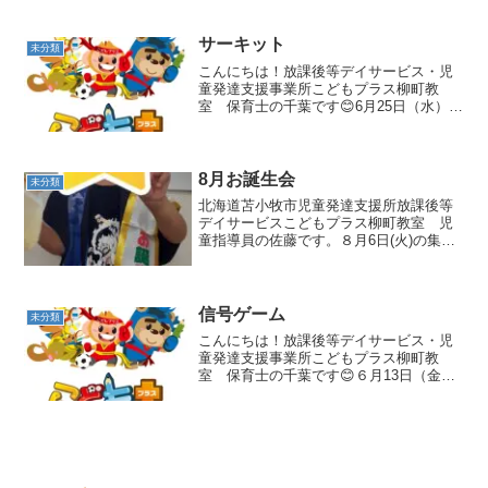
上に風船やピンポン玉・ビー玉を乗せ、
落とさないように歩き次のお友達に、紙
皿ごと渡します。ル...
サーキット
未分類
こんにちは！放課後等デイサービス・児
童発達支援事業所こどもプラス柳町教
室 保育士の千葉です😊6月25日（水）の
集団活動は「サーキット」でした！今回
は「フープ渡り→クマ歩き（障害物避
け）→跳び箱ジャンプ」のコースで行い
ました😊 フープを飛ばさ...
8月お誕生会
未分類
北海道苫小牧市児童発達支援所放課後等
デイサービスこどもプラス柳町教室 児
童指導員の佐藤です。８月6日(火)の集団
活動はお誕生会でした🎵午前中は手形足
形マッチングをしました😄手形と足形の
マークに合わせて進んで行きます！コー
スをその都度変えて考...
信号ゲーム
未分類
こんにちは！放課後等デイサービス・児
童発達支援事業所こどもプラス柳町教
室 保育士の千葉です😊６月13日（金）
の集団活動は「信号ゲーム」でした🚥ま
ずは全員スタートラインに並びます！職
員が「赤、青、黄色」のどれか一色指示
を出します👩‍🏫赤は「止...