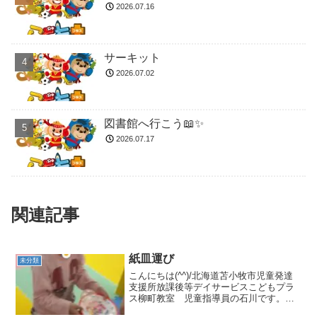
2026.07.16
サーキット
2026.07.02
図書館へ行こう📖✨
2026.07.17
関連記事
紙皿運び
未分類
こんにちは(^^)/北海道苫小牧市児童発達
支援所放課後等デイサービスこどもプラ
ス柳町教室 児童指導員の石川です。昨
日の集団活動は紙皿運びでした😊紙皿の