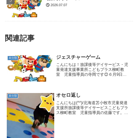
2026.07.07
関連記事
ジェスチャーゲーム
未分類
こんにちは！放課後等デイサービス・児
童発達支援事業所こどもプラス柳町教
室 児童指導員の寺岡です😊６月9日
（月）の集団活動は「ジェスチャーゲー
ム」でした！みなさんおなじみのあのゲ
ームです😁注意事項はジェスチャーをす
るほうはしゃべらないこと🙊答...
オセロ返し
未分類
こんにちは(^^)/北海道苫小牧市児童発達
支援所放課後等デイサービスこどもプラ
ス柳町教室 児童指導員の佐藤です。１
２月１日(金)の集団活動はオセロ返しでし
た🎶この日は未就学児さんも一緒に参加
しました❢青チームと赤チームに分かれ
て対戦します❢...