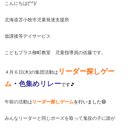
こんにちは(^^)/
北海道苫小牧市児童発達支援所
放課後等デイサービス
こどもプラス柳町教室 児童指導員の佐藤です。
リーダー探しゲー
４月６日(木)の集団活動は
ム
・
色集めリレー
です🎵
午前の活動は
リーダー探しゲーム
を
行いました😄
みんなリーダーと同じポーズを取って鬼役の子に誰が