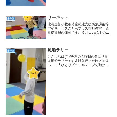
サーキット
未分類
北海道苫小牧市児童発達支援所放課後等
デイサービスこどもプラス柳町教室 児
童指導員の庄司です。５月１3日(月)の集
団活動はサーキットでした🎵今回の活動
ではフープケンケンパー・トランポリ
ン・シュートの３つの種目をやりまし
た！！フープケンケンパー...
風船ラリー
未分類
こんにちは(^^)/先週の金曜日の集団活動
は風船ラリーです🎵以前行った時とは違
い、一人ひとりビニールテープで動ける
範囲を決めそこからは出ないでパスを回
すルールで行いました❢前は自由に動い
て連続６４回出来ましたが、動く範囲を
決めると難しい様子...