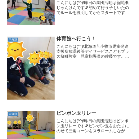
こんにちは(^^)/昨日の集団活動は新聞紙
じゃんけんです🎵初めて行う子もいたの
でルールを説明してからスタートです❢
じゃんけんに負けるかあいこで新聞を折
っていき新聞に乗れなくなったらアウト
で座って待ってもらいます！初めて参加
する子も丁寧に新聞...
体育館へ行こう！
未分類
こんにちは(^^)/北海道苫小牧市児童発達
支援所放課後等デイサービスこどもプラ
ス柳町教室 児童指導員の佐藤です。４
月２２日(土)の集団活動は体育館へ行こ
う！です🎶午前中に体育館で使うものを
それぞれ作って準備しました❢子ども達
は体育館で何をす...
ピンポン玉リレー
未分類
こんにちは(^^)/昨日の集団活動はピンポ
ン玉リレーです🎵ピンポン玉をおたまに
のせて三角コーンをスラロームしながら
すすむゲームです❢待っている人は遊ば