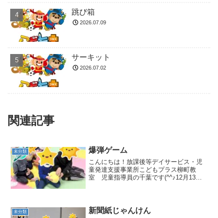
跳び箱
2026.07.09
サーキット
2026.07.02
関連記事
爆弾ゲーム
未分類
こんにちは！放課後等デイサービス・児
童発達支援事業所こどもプラス柳町教
室 児童指導員の千葉です(^^♪12月13日
（金）の集団活動では「爆弾ゲーム」を
しました💣音楽を流し、ボールを爆弾の
ように見立ててリレーの様に渡していき
ます！音楽が止まっ...
新聞紙じゃんけん
未分類