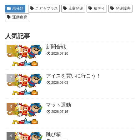
未分類
こどもプラス
児童発達
放デイ
発達障害
運動療育
人気記事
新聞合戦
2026.07.10
アイスを買いに行こう！
2026.08.03
マット運動
2026.07.16
跳び箱