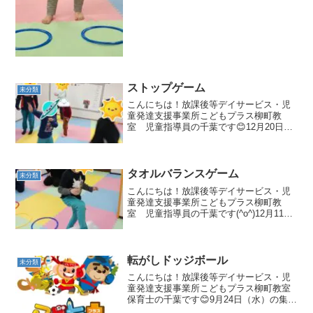
ストップゲーム
未分類
こんにちは！放課後等デイサービス・児
童発達支援事業所こどもプラス柳町教
室 児童指導員の千葉です😊12月20日
（金）は「ストップゲーム」をしました
🎶音楽を流し職員が好きなタイミングで
止め、音楽が止まったらぴたっと動きも
止めます！それでは、スタ...
タオルバランスゲーム
未分類
こんにちは！放課後等デイサービス・児
童発達支援事業所こどもプラス柳町教
室 児童指導員の千葉です(^o^)12月11日
（水）の集団活動では「タオルバランス
ゲーム」をしました😊タオルを頭の上に
のせてそのまま落とさないよう、障害物
に登ったり降りた...
転がしドッジボール
未分類
こんにちは！放課後等デイサービス・児
童発達支援事業所こどもプラス柳町教室
保育士の千葉です😊9月24日（水）の集団
活動は「ころがしドッジボール」でし