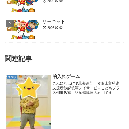
2026.07.09
サーキット
2026.07.02
関連記事
的入れゲーム
未分類
こんにちは(^^)/北海道苫小牧市児童発達
支援所放課後等デイサービスこどもプラ
ス柳町教室 児童指導員の石川です。昨
日の集団活動は的入れゲームです🎵フー
プの的の中にお手玉を入れるゲームで
す！ルール説明とお約束の確認をしてか
ら、始めました😊未就...