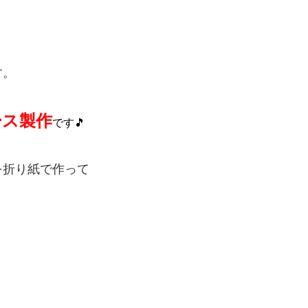
す。
ース製作
です🎵
を折り紙で作って