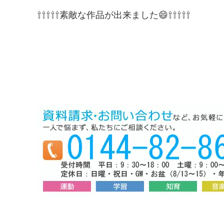
⇧⇧⇧⇧⇧素敵な作品が出来ました😄⇧⇧⇧⇧⇧