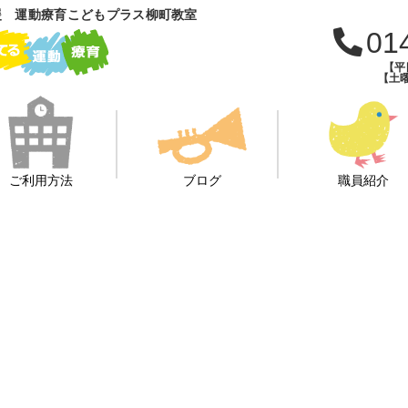
援 運動療育こどもプラス柳町教室
01
【平日
【土曜
ご利用方法
ブログ
職員紹介