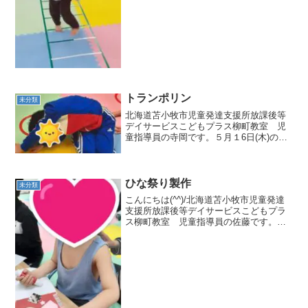
トランポリン
未分類
北海道苫小牧市児童発達支援所放課後等
デイサービスこどもプラス柳町教室 児
童指導員の寺岡です。５月１6日(木)の集
団活動はトランポリンでした🎈トランポ
リンと聞いて張り切る子どもたち🔥みん
な俊敏に動いていたため、写真がぶれて
いるのはお許しくださ...
ひな祭り製作
未分類
こんにちは(^^)/北海道苫小牧市児童発達
支援所放課後等デイサービスこどもプラ
ス柳町教室 児童指導員の佐藤です。２
月１５日(木)の集団活動はひな祭り製作で
す🎵みんなが揃ってから製作スター
ト❢ 小さい子は初めから切ってある
ものをひたすら貼っ...