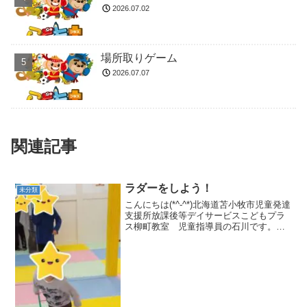
2026.07.02
場所取りゲーム
2026.07.07
関連記事
ラダーをしよう！
未分類
こんにちは(*^-^*)北海道苫小牧市児童発達
支援所放課後等デイサービスこどもプラ
ス柳町教室 児童指導員の石川です。昨
日の集団活動はラダーをしよう！です🎵
何回かやった事があるラダーですが、ラ
ダーとはしごの事です。テープではしご
の足を掛ける部...