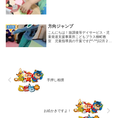
方向ジャンプ
未分類
こんにちは！放課後等デイサービス・児
童発達支援事業所こどもプラス柳町教
室 児童指導員の千葉です(*^-^*)12月２日
（月）の集団活動では、「方向ジャン
プ」をしました💨最初は、「右」「左」
など少ない指示を聞いてジャンプしま
す！まずは未就学の...
手押し相撲
お絵かきですよ！